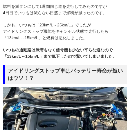
燃料を満タンにして1週間同じ道を走行してみたのですが
4日目でいつもは減らない目盛まで燃料が減ったのです。
しかも、いつもは「23km/L～25km/L」でしたが
アイドリングストップ機能をキャンセル状態で走行したら
「13km/L～15km/L」と燃費は悪化しました。
いつもの通勤路は渋滞もなく信号機も少ない平らな道なので
「13km/L～15km/L」まで低下したので驚いてしまいました。
アイドリングストップ車はバッテリー寿命が短い
はウソ！？