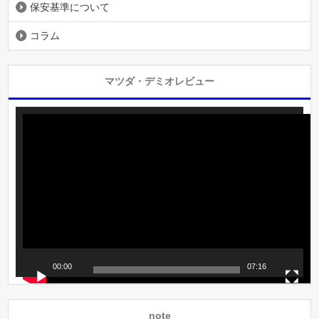
保安基準について
コラム
マツダ・デミオレビュー
動
画
プ
レ
ー
ヤ
ー
00:00
07:16
note