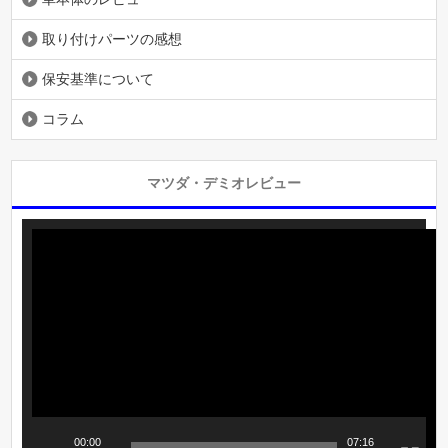
取り付けパーツの感想
保安基準について
コラム
マツダ・デミオレビュー
動
画
プ
レ
ー
ヤ
ー
00:00
07:16