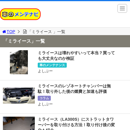
TOP
「ミライース 」一覧
「ミライース」一覧
ミライースは壊れやすいって本当？買って
も大丈夫なのか検証
車のメンテナンス
よしぶー
ミライースのレゾネートチャンバーは無
駄！取り外した後の燃費と加速も評価
コラム
よしぶー
ミライース（LA300S）にストラットタワ
ーバーを取り付ける方法！取り付け後の変