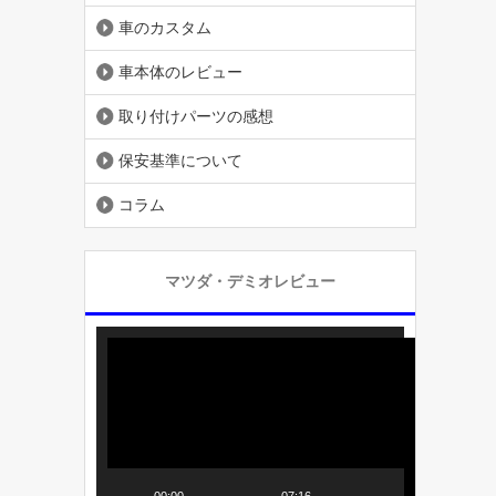
車のカスタム
車本体のレビュー
取り付けパーツの感想
保安基準について
コラム
マツダ・デミオレビュー
動
画
プ
レ
ー
ヤ
00:00
07:16