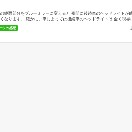
の鏡面部分をブルーミラーに変えると 夜間に後続車のヘッドライトが
くなります。 確かに、車によっては後続車のヘッドライトは 全く視界
思わない車種もあるでしょう。 しかし、アルトやミ […]
ーツの感想