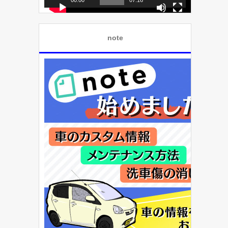
ー
note