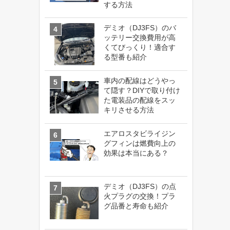
する方法
デミオ（DJ3FS）のバ
ッテリー交換費用が高
くてびっくり！適合す
る型番も紹介
車内の配線はどうやっ
て隠す？DIYで取り付け
た電装品の配線をスッ
キリさせる方法
エアロスタビライジン
グフィンは燃費向上の
効果は本当にある？
デミオ（DJ3FS）の点
火プラグの交換！プラ
グ品番と寿命も紹介