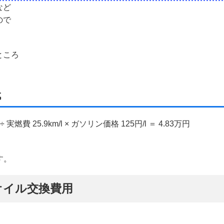
など
ので
ところ
代
実燃費 25.9km/l × ガソリン価格 125円/l ＝ 4.83万円
す。
オイル交換費用