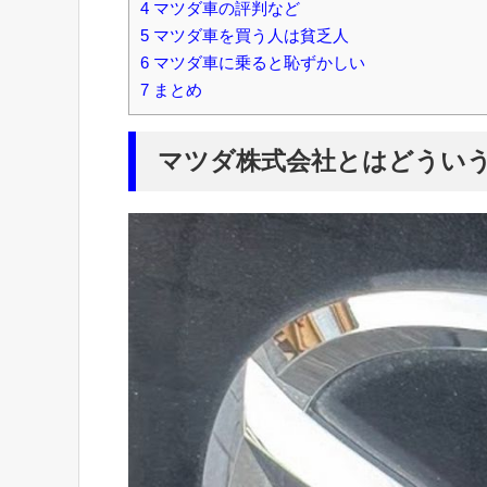
4
マツダ車の評判など
5
マツダ車を買う人は貧乏人
6
マツダ車に乗ると恥ずかしい
7
まとめ
マツダ株式会社とはどうい