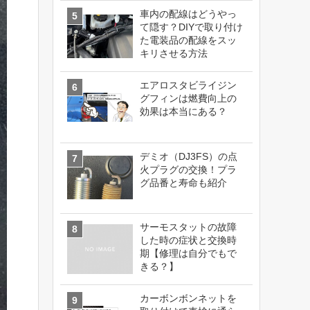
車内の配線はどうやっ
て隠す？DIYで取り付け
た電装品の配線をスッ
キリさせる方法
エアロスタビライジン
グフィンは燃費向上の
効果は本当にある？
デミオ（DJ3FS）の点
火プラグの交換！プラ
グ品番と寿命も紹介
サーモスタットの故障
した時の症状と交換時
期【修理は自分でもで
きる？】
カーボンボンネットを