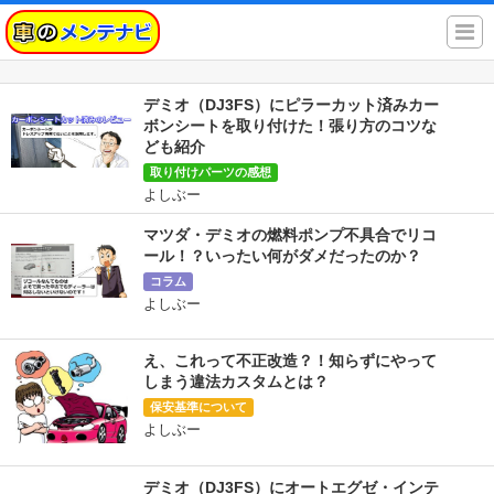
当ブログはアフィリエイト広告を利用しています。
デミオ（DJ3FS）にピラーカット済みカー
ボンシートを取り付けた！張り方のコツな
ども紹介
取り付けパーツの感想
よしぶー
マツダ・デミオの燃料ポンプ不具合でリコ
ール！？いったい何がダメだったのか？
コラム
よしぶー
え、これって不正改造？！知らずにやって
しまう違法カスタムとは？
保安基準について
よしぶー
デミオ（DJ3FS）にオートエグゼ・インテ