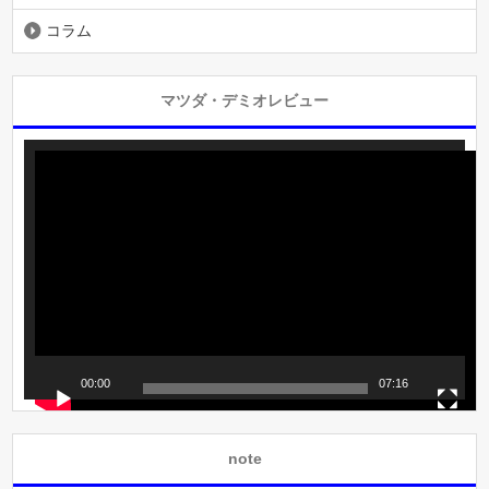
コラム
マツダ・デミオレビュー
動
画
プ
レ
ー
ヤ
ー
00:00
07:16
note