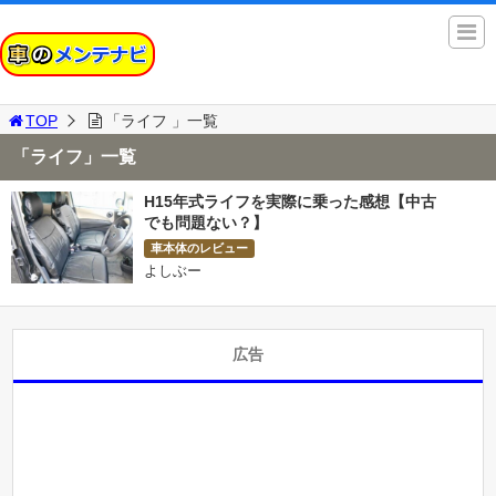
TOP
「ライフ 」一覧
「ライフ」一覧
H15年式ライフを実際に乗った感想【中古
でも問題ない？】
車本体のレビュー
よしぶー
広告