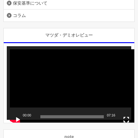
保安基準について
コラム
マツダ・デミオレビュー
動
画
プ
レ
ー
ヤ
ー
00:00
07:16
note