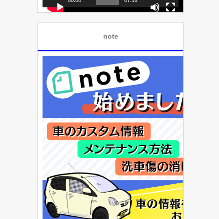
ー
note