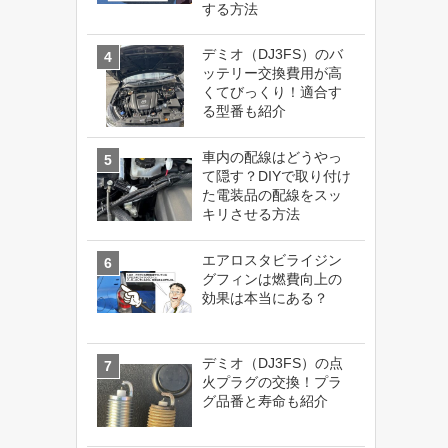
する方法
デミオ（DJ3FS）のバ
ッテリー交換費用が高
くてびっくり！適合す
る型番も紹介
車内の配線はどうやっ
て隠す？DIYで取り付け
た電装品の配線をスッ
キリさせる方法
エアロスタビライジン
グフィンは燃費向上の
効果は本当にある？
デミオ（DJ3FS）の点
火プラグの交換！プラ
グ品番と寿命も紹介