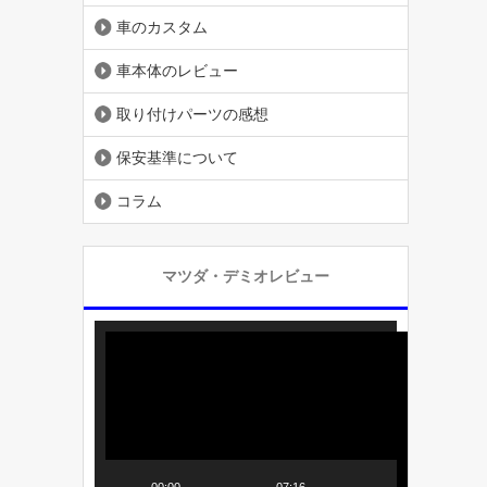
車のカスタム
車本体のレビュー
取り付けパーツの感想
保安基準について
コラム
マツダ・デミオレビュー
動
画
プ
レ
ー
ヤ
00:00
07:16