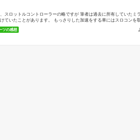
、スロットルコントローラーの略ですが 筆者は過去に所有していたミ
けていたことがあります。 もっさりした加速をする車にはスロコンを
ますし 快適なカーライフを送りたいとも思うでしょう […]
ーツの感想