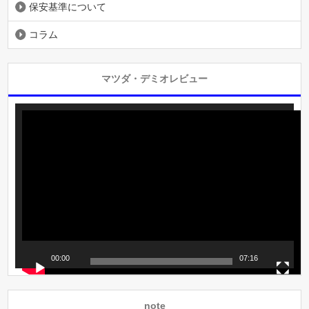
保安基準について
コラム
マツダ・デミオレビュー
動
画
プ
レ
ー
ヤ
ー
00:00
07:16
note