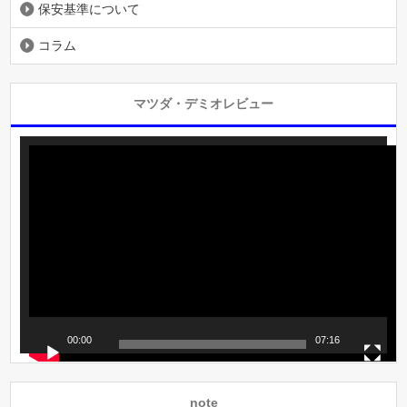
保安基準について
コラム
マツダ・デミオレビュー
動
画
プ
レ
ー
ヤ
ー
00:00
07:16
note