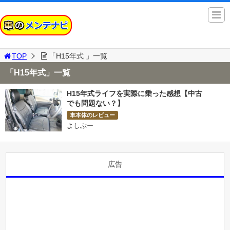
TOP
「H15年式 」一覧
「H15年式」一覧
H15年式ライフを実際に乗った感想【中古
でも問題ない？】
車本体のレビュー
よしぶー
広告