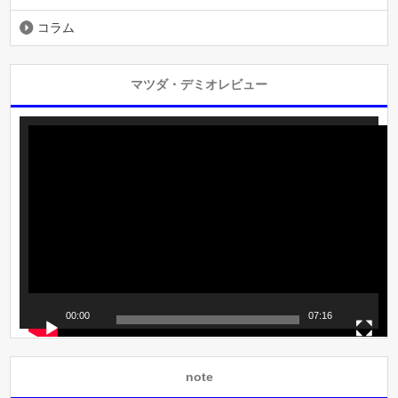
コラム
マツダ・デミオレビュー
動
画
プ
レ
ー
ヤ
ー
00:00
07:16
note