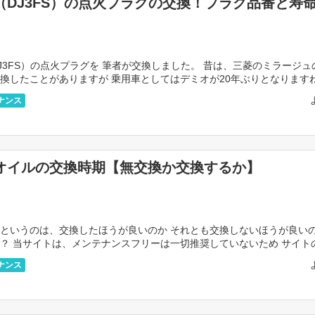
（DJ3FS）の点火プラグの交換！プラグ品番と寿
J3FS）の点火プラグを 筆者が交換しました。 昔は、三菱のミラージュ
換したことがありますが 乗用車としてはデミオが20年ぶりとなりますね
24年時点で筆者は40代なので 20年 […]
ナンス
オイルの交換時期【無交換か交換するか】
ルというのは、交換したほうが良いのか それとも交換しないほうが良い
？ 当サイトは、メンテナンスフリーは一切推奨していないため サイト
離10万kmなら交換すべき」という結論になりま […]
ナンス