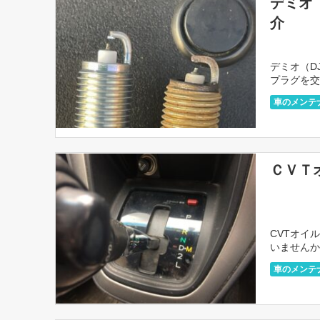
デミオ
介
デミオ（D
プラグを交
なみに、20
車のメンテ
ＣＶＴ
CVTオイ
いませんか
上「走行距
車のメンテ