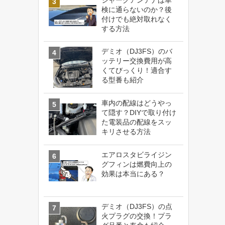
検に通らないのか？後
付けでも絶対取れなく
する方法
デミオ（DJ3FS）のバ
ッテリー交換費用が高
くてびっくり！適合す
る型番も紹介
車内の配線はどうやっ
て隠す？DIYで取り付け
た電装品の配線をスッ
キリさせる方法
エアロスタビライジン
グフィンは燃費向上の
効果は本当にある？
デミオ（DJ3FS）の点
火プラグの交換！プラ