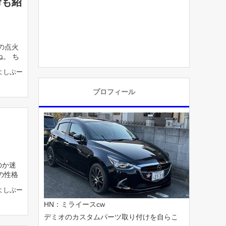
命も紹
の点火
。 ち
よしぶー
プロフィール
のか迷
の性格
よしぶー
HN：ミライースcw
デミオのカスタムパーツ取り付けを自らこ