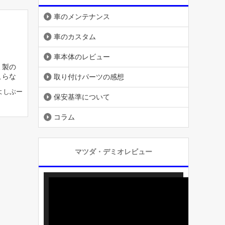
車のメンテナンス
車のカスタム
車本体のレビュー
ミ製の
こらな
取り付けパーツの感想
よしぶー
保安基準について
コラム
マツダ・デミオレビュー
動
画
プ
レ