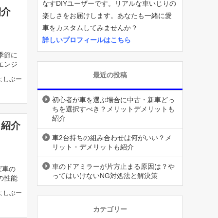
なすDIYユーザーです。リアルな車いじりの
紹介
楽しさをお届けします。あなたも一緒に愛
車をカスタムしてみませんか？
詳しいプロフィールはこちら
季節に
エンジ
最近の投稿
よしぶー
初心者が車を選ぶ場合に中古・新車どっ
ちを選択すべき？メリットデメリットも
紹介
も紹介
車2台持ちの組み合わせは何がいい？メ
リット・デメリットも紹介
車のドアミラーが片方止まる原因は？や
ば車の
ってはいけないNG対処法と解決策
の性能
よしぶー
カテゴリー