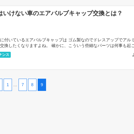
はいけない車のエアバルブキャップ交換とは？
に付いているエアバルブキャップは ゴム製なのでドレスアップでアル
交換したくなりますよね。 確かに、こういう些細なパーツは何事も起
 安易に交換できるドレスアップのひとつと思えます。 […]
ナンス
1
…
7
8
9